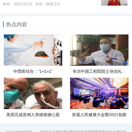
时间：2022-03-23
栏目：
岐黄卫士
热点内容
中西医结合：“1+1=1”
专访中国工程院院士张伯礼：
迎战“奥密克戎”
美国完成首例人类移植猪心脏
首届人民健康大会暨2021创新
手术，长期效果有待观察
实践案例总结大会在京举行