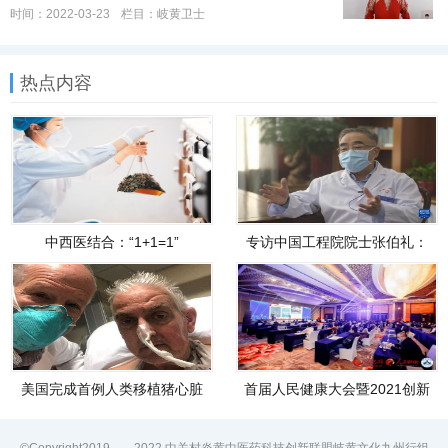
时间：2022-03-23
栏目：
岐黄卫士
热点内容
中西医结合：“1+1=1”
专访中国工程院院士张伯礼：
迎战“奥密克戎”
美国完成首例人类移植猪心脏
首届人民健康大会暨2021创新
手术，长期效果有待观察
实践案例总结大会在京举行