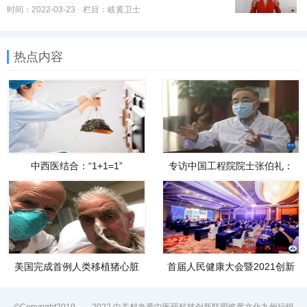
时间：2022-03-23
栏目：
岐黄卫士
热点内容
中西医结合：“1+1=1”
专访中国工程院院士张伯礼：
迎战“奥密克戎”
美国完成首例人类移植猪心脏
首届人民健康大会暨2021创新
手术，长期效果有待观察
实践案例总结大会在京举行